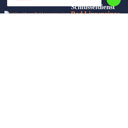
Schlüsseldienst
Bad Lippspringe-
24
Wir sind Ihr Helfer in Not in Sachen Schlüsseldienst. Zu jeder
Tages- und Nachtzeit für Sie da!
Impressum/Datenschutzerklärung
Stadtteile
Sitemap
Partner
Leistungen